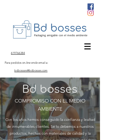
Packaging amigable con el medio ambiente
619766384
Para pedidos on-line envíe email a:
bdbosses@bdbosses.com
COMPROMISO CON EL MEDIO
AMBIENTE
Con los años hemos conseguido la confianza y lealtad
de innumerables clientes. Se lo debemos a nuestros
productos, hechos con materiales de calidad y la