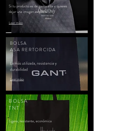
Si tu producto es de gama alta y quieres
dejar una imagen exquisita ...
Leer más>
BOLSA
ASA RERTORCIDA
La más utilizada, resistencia y
durabilidad
Leer más>
BOLSA
TNT
Ligera, resistente, económica