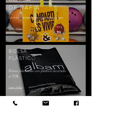
DE RÀFIA
La más resistente para grandes cargas
Leer más>
BOLSA
PLÁSTICO
Bolsas fabricadas con plástico reciclado
al 70%
Leer más>
Contáctanos