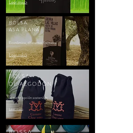
Leer más>
BOLSA
ASA PLANA
Económica, diferentes formatos
Leer más>
BOLSA
DE ALGODÓN
la mejor opción sostenible
Leer más>
BOSSA