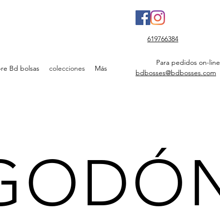
619766384
Para pedidos on-line
re Bd bolsas
colecciones
Más
bdbosses@bdbosses.com
LGODÓ